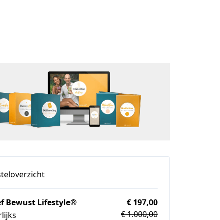
teloverzicht
f Bewust Lifestyle®
€ 197,00
€ 1.000,00
rlijks