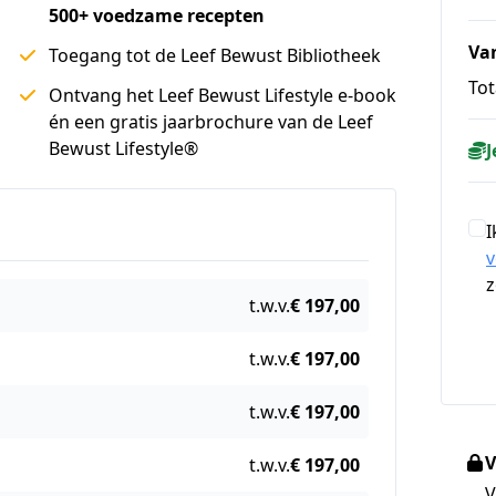
500+ voedzame recepten
Va
Toegang tot de Leef Bewust Bibliotheek
Tot
Ontvang het Leef Bewust Lifestyle e-book
én een gratis jaarbrochure van de Leef
Bewust Lifestyle®
J
I
z
t.w.v.
€ 197,00
t.w.v.
€ 197,00
t.w.v.
€ 197,00
V
t.w.v.
€ 197,00
V