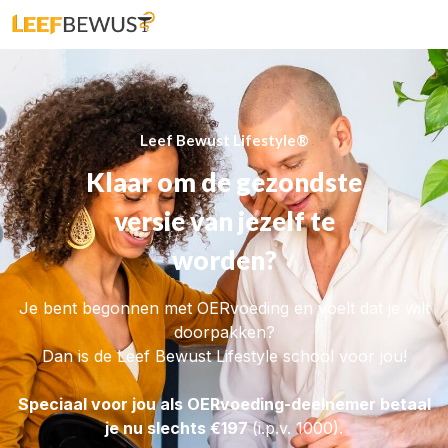
Leef Bewust Lifestyle®
Klaar om de gezondste
versie van jezelf te
worden?
Je bent begonnen met OERvoeding en voelt dat je wilt
doorpakken?
Dan is de Leef Bewust Lifestyle school voor jou!
Speciaal voor jou als OERvoeding-deelnemer betaal
je nu slechts €197
(i.p.v. 1000).